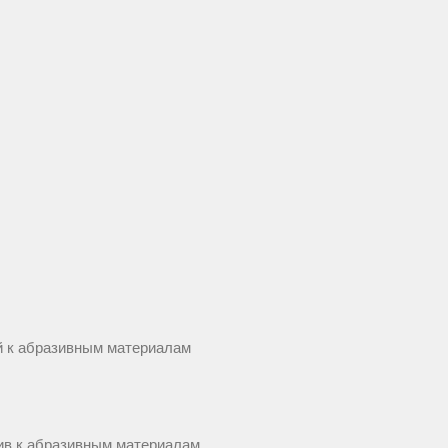
ий к абразивным материалам
чив к абразивным материалам