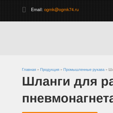
Email:
ogmk@ogmk74.ru
Главная
»
Продукция
»
Промышленные рукава
»
Шл
Шланги для р
пневмонагнет