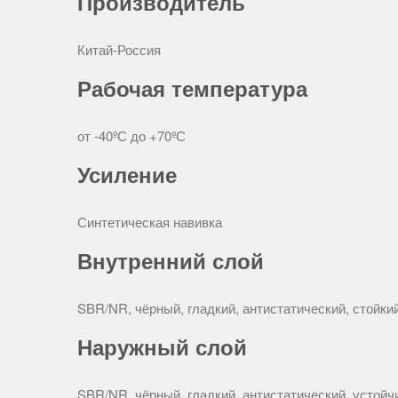
Производитель
Китай-Россия
Рабочая температура
от -40ºС до +70ºС
Усиление
Синтетическая навивка
Внутренний слой
SBR/NR, чёрный, гладкий, антистатический, стойк
Наружный слой
SBR/NR, чёрный, гладкий, антистатический, устой