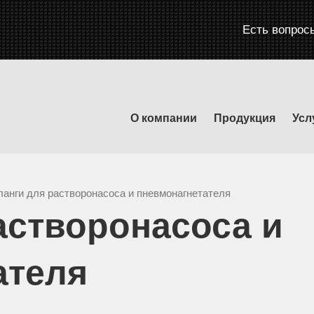
Есть вопрос
О компании
Продукция
Усл
анги для растворонасоса и пневмонагнетателя
астворонасоса и
ателя